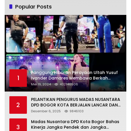
Popular Posts
Panggung Hiburan Perayaan Ultah Yusuf
1
Ivander Damares Membawa Berkah
Warga Kejapanan
Mei 19, 2024
432146506
PELANTIKAN PENGURUS MADAS NUSANTARA
2
DPD BOGOR KOTA BERJALAN LANCAR DAN
KHIDMAT
Desember 6, 2025
9846103
Madas Nusantara DPD Kota Bogor Bahas
3
Kinerja Jangka Pendek dan Jangka