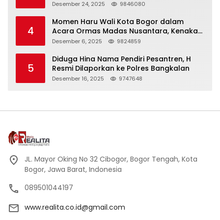
Panjang
Desember 24, 2025
9846080
Momen Haru Wali Kota Bogor dalam
4
Acara Ormas Madas Nusantara, Kenakan
Peci Hitam Tinggi sebagai Simbol
Desember 6, 2025
9824859
Kehormatan
Diduga Hina Nama Pendiri Pesantren, H
5
Resmi Dilaporkan ke Polres Bangkalan
Desember 16, 2025
9747648
JL. Mayor Oking No 32 Cibogor, Bogor Tengah, Kota
Bogor, Jawa Barat, Indonesia
089501044197
www.realita.co.id@gmail.com