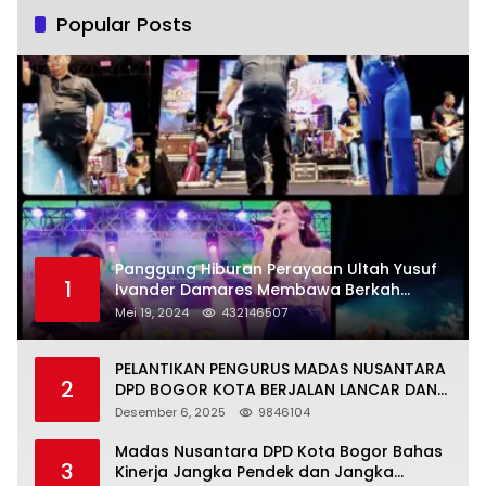
Popular Posts
Panggung Hiburan Perayaan Ultah Yusuf
1
Ivander Damares Membawa Berkah
Warga Kejapanan
Mei 19, 2024
432146507
PELANTIKAN PENGURUS MADAS NUSANTARA
2
DPD BOGOR KOTA BERJALAN LANCAR DAN
KHIDMAT
Desember 6, 2025
9846104
Madas Nusantara DPD Kota Bogor Bahas
3
Kinerja Jangka Pendek dan Jangka