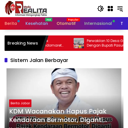
Langsung
ke
konten
Berita
Kesehatan
Otomotif
Internasional
Tek
Perwakilan 10 Desa Gelar Audensi
Breaking News
domaret
Dengan Bupati Pasuruan, Ini Sejumlah
 di
Tuntutannya
Sistem Jalan Berbayar
Berita Jabar
KDM Wacanakan Hapus Pajak
Kendaraan Bermotor, Diganti