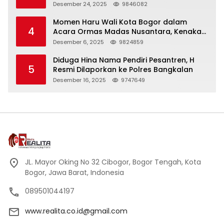
Panjang
Desember 24, 2025
9846082
Momen Haru Wali Kota Bogor dalam
4
Acara Ormas Madas Nusantara, Kenakan
Peci Hitam Tinggi sebagai Simbol
Desember 6, 2025
9824859
Kehormatan
Diduga Hina Nama Pendiri Pesantren, H
5
Resmi Dilaporkan ke Polres Bangkalan
Desember 16, 2025
9747649
JL. Mayor Oking No 32 Cibogor, Bogor Tengah, Kota
Bogor, Jawa Barat, Indonesia
089501044197
www.realita.co.id@gmail.com