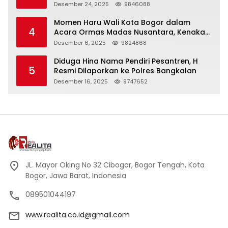
Panjang
Desember 24, 2025
9846088
Momen Haru Wali Kota Bogor dalam
4
Acara Ormas Madas Nusantara, Kenakan
Peci Hitam Tinggi sebagai Simbol
Desember 6, 2025
9824868
Kehormatan
Diduga Hina Nama Pendiri Pesantren, H
5
Resmi Dilaporkan ke Polres Bangkalan
Desember 16, 2025
9747652
JL. Mayor Oking No 32 Cibogor, Bogor Tengah, Kota
Bogor, Jawa Barat, Indonesia
089501044197
www.realita.co.id@gmail.com