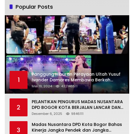
Popular Posts
Panggung Hiburan Perayaan Ultah Yusuf
1
Ivander Damares Membawa Berkah
Warga Kejapanan
Mei 19, 2024
432146511
PELANTIKAN PENGURUS MADAS NUSANTARA
2
DPD BOGOR KOTA BERJALAN LANCAR DAN
KHIDMAT
Desember 6, 2025
9846111
Madas Nusantara DPD Kota Bogor Bahas
3
Kinerja Jangka Pendek dan Jangka