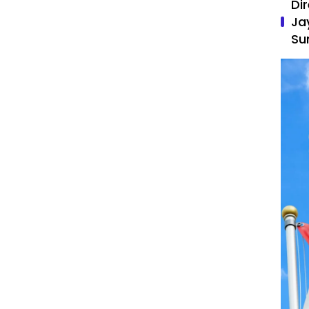
Di
Ja
Su