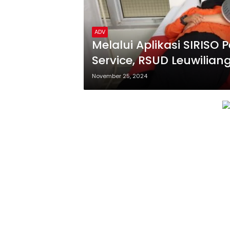
ADV
Melalui Aplikasi SIRISO
Service, RSUD Leuwilia
Berkualitas
November 25, 2024