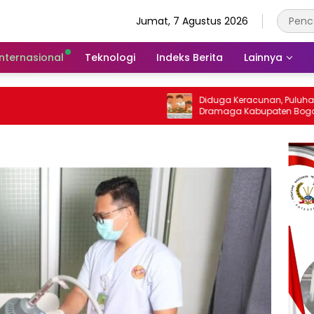
Jumat, 7 Agustus 2026
Internasional
Teknologi
Indeks Berita
Lainnya
Diduga Keracunan, Puluhan Siswa SD di
Dramaga Kabupaten Bogor Dilarikan Ke
Puskesmas