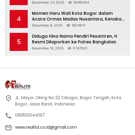
Panjang
Desember 24, 2025
9846094
Momen Haru Wali Kota Bogor dalam
4
Acara Ormas Madas Nusantara, Kenakan
Peci Hitam Tinggi sebagai Simbol
Desember 6, 2025
9824871
Kehormatan
Diduga Hina Nama Pendiri Pesantren, H
5
Resmi Dilaporkan ke Polres Bangkalan
Desember 16, 2025
9747653
JL. Mayor Oking No 32 Cibogor, Bogor Tengah, Kota
Bogor, Jawa Barat, Indonesia
089501044197
www.realita.co.id@gmail.com