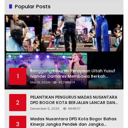
Popular Posts
Panggung Hiburan Perayaan Ultah Yusuf
1
Ivander Damares Membawa Berkah
Warga Kejapanan
Mei 19, 2024
432146514
PELANTIKAN PENGURUS MADAS NUSANTARA
2
DPD BOGOR KOTA BERJALAN LANCAR DAN
KHIDMAT
Desember 6, 2025
9846117
Madas Nusantara DPD Kota Bogor Bahas
3
Kinerja Jangka Pendek dan Jangka