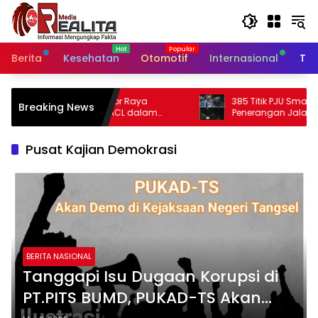
Langsung
ke
konten
Berita
Kesehatan
Otomotif
Internasional
Tek
 Raya
385 Titik PJU Smart Sytem Rampung,
Breaking News
L dalam
Penerangan Jalan Bangil – Sukorejo Di
Kabupaten
Rasakan Masyarakat.
Pusat Kajian Demokrasi
BERITA NASIONAL
Tanggapi Isu Dugaan Korupsi di
PT.PITS BUMD, PUKAD-TS Akan