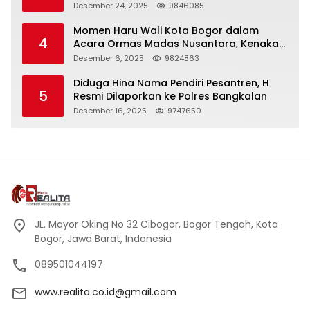
Panjang
Desember 24, 2025
9846085
Momen Haru Wali Kota Bogor dalam
4
Acara Ormas Madas Nusantara, Kenakan
Peci Hitam Tinggi sebagai Simbol
Desember 6, 2025
9824863
Kehormatan
Diduga Hina Nama Pendiri Pesantren, H
5
Resmi Dilaporkan ke Polres Bangkalan
Desember 16, 2025
9747650
JL. Mayor Oking No 32 Cibogor, Bogor Tengah, Kota
Bogor, Jawa Barat, Indonesia
089501044197
www.realita.co.id@gmail.com