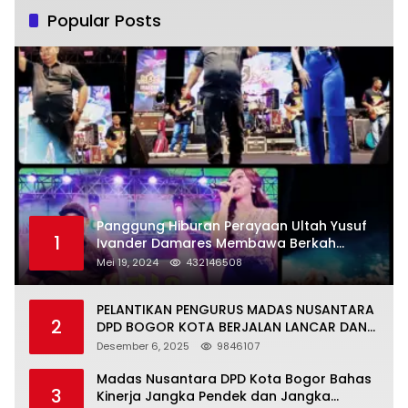
Popular Posts
Panggung Hiburan Perayaan Ultah Yusuf
1
Ivander Damares Membawa Berkah
Warga Kejapanan
Mei 19, 2024
432146508
PELANTIKAN PENGURUS MADAS NUSANTARA
2
DPD BOGOR KOTA BERJALAN LANCAR DAN
KHIDMAT
Desember 6, 2025
9846107
Madas Nusantara DPD Kota Bogor Bahas
3
Kinerja Jangka Pendek dan Jangka