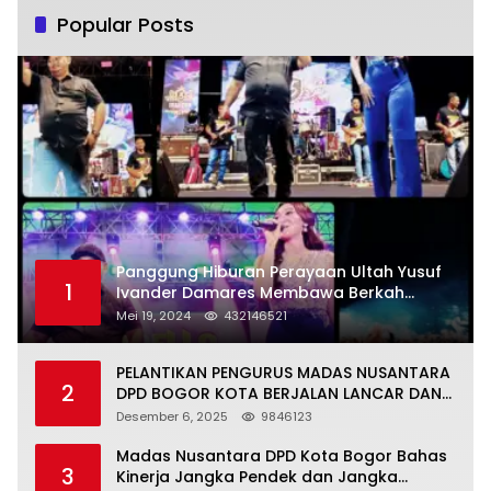
Popular Posts
Panggung Hiburan Perayaan Ultah Yusuf
1
Ivander Damares Membawa Berkah
Warga Kejapanan
Mei 19, 2024
432146521
PELANTIKAN PENGURUS MADAS NUSANTARA
2
DPD BOGOR KOTA BERJALAN LANCAR DAN
KHIDMAT
Desember 6, 2025
9846123
Madas Nusantara DPD Kota Bogor Bahas
3
Kinerja Jangka Pendek dan Jangka