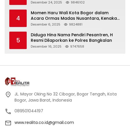
Panjang
Desember 24, 2025
9846102
Momen Haru Wali Kota Bogor dalam
4
Acara Ormas Madas Nusantara, Kenakan
Peci Hitam Tinggi sebagai Simbol
Desember 6, 2025
9824881
Kehormatan
Diduga Hina Nama Pendiri Pesantren, H
5
Resmi Dilaporkan ke Polres Bangkalan
Desember 16, 2025
9747658
JL. Mayor Oking No 32 Cibogor, Bogor Tengah, Kota
Bogor, Jawa Barat, Indonesia
089501044197
www.realita.co.id@gmail.com