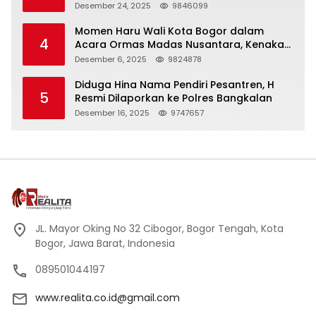
Panjang
Desember 24, 2025
9846099
Momen Haru Wali Kota Bogor dalam
4
Acara Ormas Madas Nusantara, Kenakan
Peci Hitam Tinggi sebagai Simbol
Desember 6, 2025
9824878
Kehormatan
Diduga Hina Nama Pendiri Pesantren, H
5
Resmi Dilaporkan ke Polres Bangkalan
Desember 16, 2025
9747657
JL. Mayor Oking No 32 Cibogor, Bogor Tengah, Kota
Bogor, Jawa Barat, Indonesia
089501044197
www.realita.co.id@gmail.com