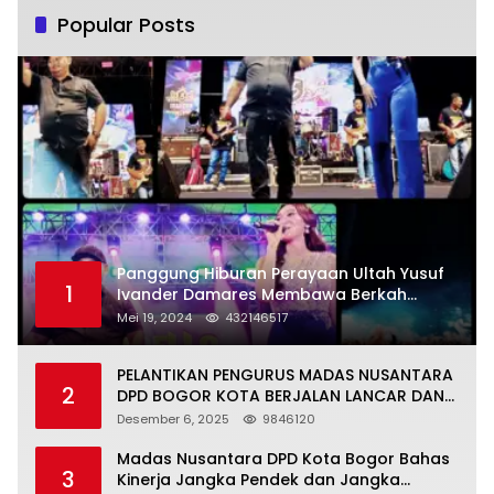
Popular Posts
Panggung Hiburan Perayaan Ultah Yusuf
1
Ivander Damares Membawa Berkah
Warga Kejapanan
Mei 19, 2024
432146517
PELANTIKAN PENGURUS MADAS NUSANTARA
2
DPD BOGOR KOTA BERJALAN LANCAR DAN
KHIDMAT
Desember 6, 2025
9846120
Madas Nusantara DPD Kota Bogor Bahas
3
Kinerja Jangka Pendek dan Jangka