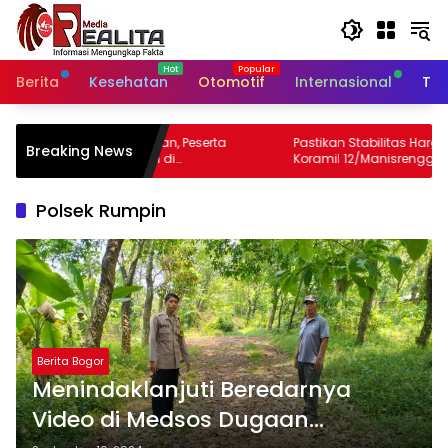
Langsung
ke
konten
Berita
Kesehatan
Otomotif
Internasional
Tek
n, Peserta
Pastikan Stabilitas Harga, Babinsa
Breaking News
di
Koramil 12/Manisrenggo Pantau Harga
ra
Sembako Di Pasar Klewer
Polsek Rumpin
Berita Bogor
Menindaklanjuti Beredarnya
Video di Medsos Dugaan