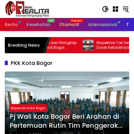
Langsung
ke
konten
Berita
Kesehatan
Otomotif
Internasional
Tek
 dan Rangkap
Ekspektasi Tak Sesuai Kenyataan, Peserta
Breaking News
t Bogor
Soroti Ketidakhadiran Presiden di
abag Kesra
Kongres Kebudayaan Nusantara
PKK Kota Bogor
Bapenda Kota Bogor
Pj Wali Kota Bogor Beri Arahan di
Pertemuan Rutin Tim Penggerak