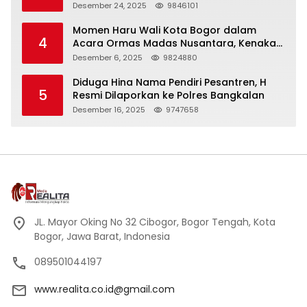
Panjang
Desember 24, 2025
9846101
Momen Haru Wali Kota Bogor dalam
4
Acara Ormas Madas Nusantara, Kenakan
Peci Hitam Tinggi sebagai Simbol
Desember 6, 2025
9824880
Kehormatan
Diduga Hina Nama Pendiri Pesantren, H
5
Resmi Dilaporkan ke Polres Bangkalan
Desember 16, 2025
9747658
JL. Mayor Oking No 32 Cibogor, Bogor Tengah, Kota
Bogor, Jawa Barat, Indonesia
089501044197
www.realita.co.id@gmail.com