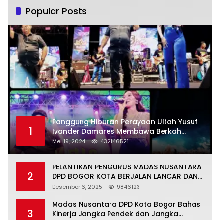
Popular Posts
Panggung Hiburan Perayaan Ultah Yusuf
1
Ivander Damares Membawa Berkah
Warga Kejapanan
Mei 19, 2024
432146521
PELANTIKAN PENGURUS MADAS NUSANTARA
2
DPD BOGOR KOTA BERJALAN LANCAR DAN
KHIDMAT
Desember 6, 2025
9846123
Madas Nusantara DPD Kota Bogor Bahas
3
Kinerja Jangka Pendek dan Jangka