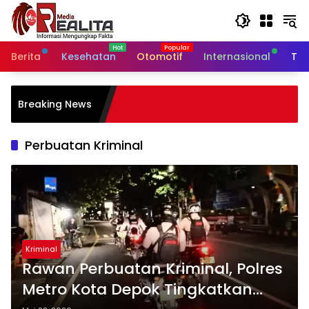
Langsung
ke
konten
Berita
Kesehatan
Otomotif
Internasional
Tek
Babinsa Koramil 12/Manisren
Breaking News
Sambangi Peternak Ayam Pete
Dukung Ketahanan Pangan D
Perekonomian Warga
Perbuatan Kriminal
Kriminal
Rawan Perbuatan Kriminal, Polres
Metro Kota Depok Tingkatkan