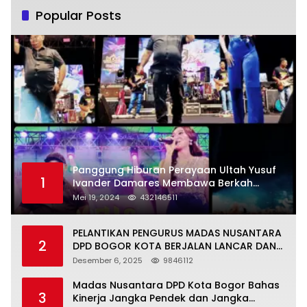
Popular Posts
Panggung Hiburan Perayaan Ultah Yusuf
1
Ivander Damares Membawa Berkah
Warga Kejapanan
Mei 19, 2024
432146511
PELANTIKAN PENGURUS MADAS NUSANTARA
2
DPD BOGOR KOTA BERJALAN LANCAR DAN
KHIDMAT
Desember 6, 2025
9846112
Madas Nusantara DPD Kota Bogor Bahas
3
Kinerja Jangka Pendek dan Jangka