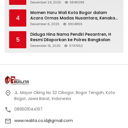
Panjang
Desember 24, 2025
9846088
Momen Haru Wali Kota Bogor dalam
4
Acara Ormas Madas Nusantara, Kenakan
Peci Hitam Tinggi sebagai Simbol
Desember 6, 2025
9824869
Kehormatan
Diduga Hina Nama Pendiri Pesantren, H
5
Resmi Dilaporkan ke Polres Bangkalan
Desember 16, 2025
9747652
JL. Mayor Oking No 32 Cibogor, Bogor Tengah, Kota
Bogor, Jawa Barat, Indonesia
089501044197
www.realita.co.id@gmail.com