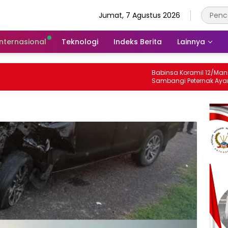
Jumat, 7 Agustus 2026
Internasional
Teknologi
Indeks Berita
Lainnya
Babinsa Koramil 12/Manisrenggo
Sambangi Peternak Ayam Petelur,
Dukung Ketahanan Pangan Dan
Perekonomian Warga