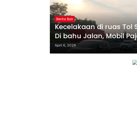
Berita Bali
Kecelakaan di ruas Tol 
Di bahu Jalan, Mobil Pa
Reborn
April 6, 2026