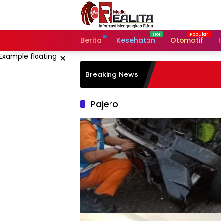
Langsung
ke
konten
Berita
Kesehatan
Otomotif
×
Breaking News
Pajero