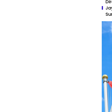
Di
Ja
Su