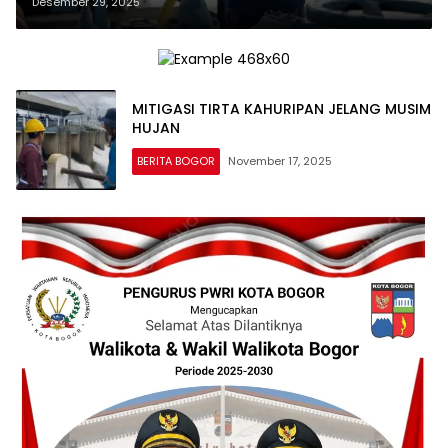
KESADARAN BERSAMA, MENJAGA
Desember 29, 2025
AIR DI TENGAH DINAMIKA MUSIM
HUJAN
MITIGASI TIRTA KAHURIPAN JELANG MUSIM
HUJAN
BERITA BOGOR
November 17, 2025