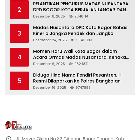
PELANTIKAN PENGURUS MADAS NUSANTARA
2
DPD BOGOR KOTA BERJALAN LANCAR DAN
KHIDMAT
Desember 6, 2025
9846114
Madas Nusantara DPD Kota Bogor Bahas
3
Kinerja Jangka Pendek dan Jangka
Panjang
Desember 24, 2025
9846093
Momen Haru Wali Kota Bogor dalam
4
Acara Ormas Madas Nusantara, Kenakan
Peci Hitam Tinggi sebagai Simbol
Desember 6, 2025
9824871
Kehormatan
Diduga Hina Nama Pendiri Pesantren, H
5
Resmi Dilaporkan ke Polres Bangkalan
Desember 16, 2025
9747653
JL. Mayor Oking No 32 Cibogor, Bogor Tengah, Kota