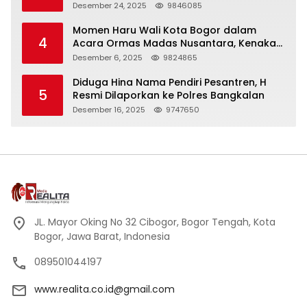
Panjang
Desember 24, 2025
9846085
Momen Haru Wali Kota Bogor dalam
4
Acara Ormas Madas Nusantara, Kenakan
Peci Hitam Tinggi sebagai Simbol
Desember 6, 2025
9824865
Kehormatan
Diduga Hina Nama Pendiri Pesantren, H
5
Resmi Dilaporkan ke Polres Bangkalan
Desember 16, 2025
9747650
JL. Mayor Oking No 32 Cibogor, Bogor Tengah, Kota
Bogor, Jawa Barat, Indonesia
089501044197
www.realita.co.id@gmail.com