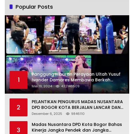
Popular Posts
Panggung Hiburan Perayaan Ultah Yusuf
1
Ivander Damares Membawa Berkah
Warga Kejapanan
Mei 19, 2024
432146509
PELANTIKAN PENGURUS MADAS NUSANTARA
2
DPD BOGOR KOTA BERJALAN LANCAR DAN
KHIDMAT
Desember 6, 2025
9846110
Madas Nusantara DPD Kota Bogor Bahas
3
Kinerja Jangka Pendek dan Jangka