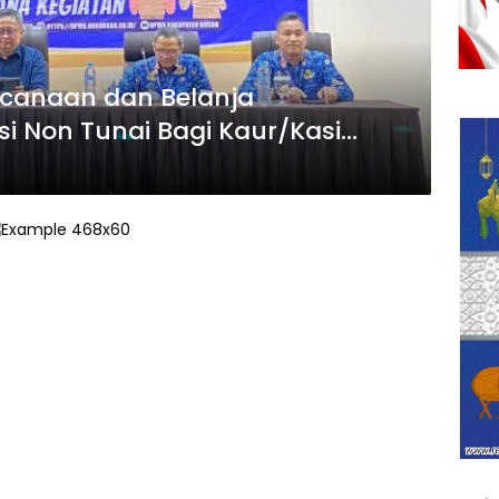
ncanaan dan Belanja
 Non Tunai Bagi Kaur/Kasi
DPMD Kabupaten Bogor