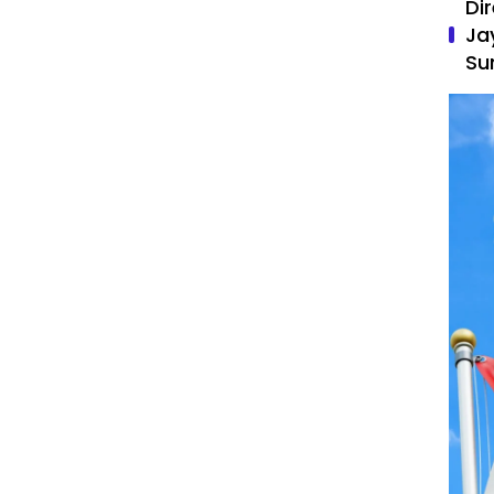
Di
Ja
Su