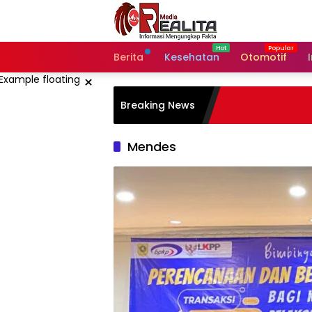
Langsung
ke
konten
Berita
Kesehatan
Otomotif
×
Breaking News
Mendes