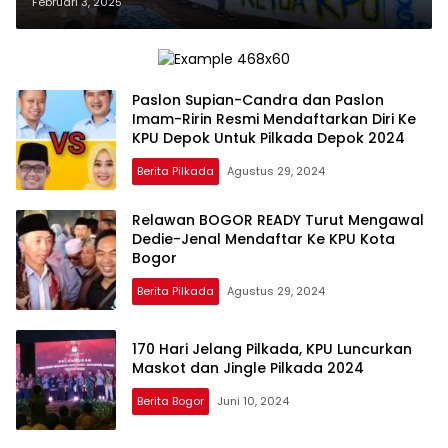
Aksi Unjuk Rasa Desak Tangkap
Februari 3, 2025
Ketua KPU Kota Bogor
Paslon Supian-Candra dan Paslon
Imam-Ririn Resmi Mendaftarkan Diri Ke
KPU Depok Untuk Pilkada Depok 2024
Berita Pilkada
Agustus 29, 2024
Relawan BOGOR READY Turut Mengawal
Dedie-Jenal Mendaftar Ke KPU Kota
Bogor
Berita Pilkada
Agustus 29, 2024
170 Hari Jelang Pilkada, KPU Luncurkan
Maskot dan Jingle Pilkada 2024
Berita Bogor
Juni 10, 2024