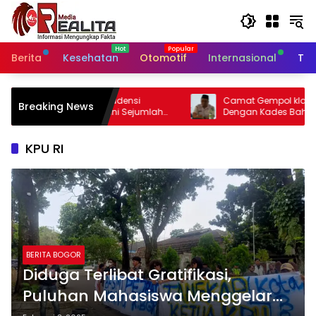
Langsung
ke
konten
Berita
Kesehatan
Otomotif
Internasional
Tek
nsi
Camat Gempol klaim Sudah Koordinasi
Breaking News
Sejumlah
Dengan Kades Bahas Sekdes
Indisipliner.,ini Point Pentingnya
KPU RI
BERITA BOGOR
Diduga Terlibat Gratifikasi,
Puluhan Mahasiswa Menggelar