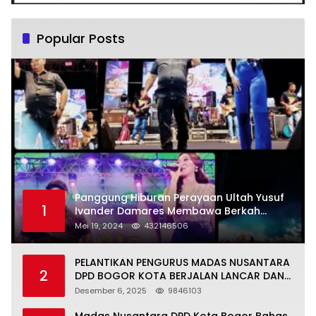
Popular Posts
Panggung Hiburan Perayaan Ultah Yusuf
1
Ivander Damares Membawa Berkah
Warga Kejapanan
Mei 19, 2024
432146506
PELANTIKAN PENGURUS MADAS NUSANTARA
2
DPD BOGOR KOTA BERJALAN LANCAR DAN
KHIDMAT
Desember 6, 2025
9846103
Madas Nusantara DPD Kota Bogor Bahas