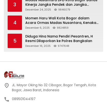
3
Kinerja Jangka Pendek dan Jangka
Panjang
Desember 24, 2025
9846079
Momen Haru Wali Kota Bogor dalam
4
Acara Ormas Madas Nusantara, Kenakan
Peci Hitam Tinggi sebagai Simbol
Desember 6, 2025
9824859
Kehormatan
Diduga Hina Nama Pendiri Pesantren, H
5
Resmi Dilaporkan ke Polres Bangkalan
Desember 16, 2025
9747648
JL. Mayor Oking No 32 Cibogor, Bogor Tengah, Kota
Bogor, Jawa Barat, Indonesia
089501044197