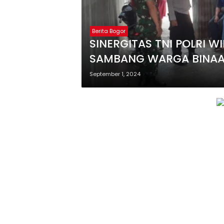
Berita Bogor
SINERGITAS TNI POLRI 
SAMBANG WARGA BINAAN
JAGA KONDUSIFITAS WI
September 1, 2024