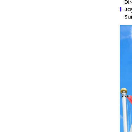
Di
Ja
Su