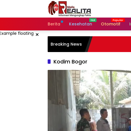
Langsung
ke
konten
Berita
Kesehatan
Otomotif
×
Breaking News
Kodim Bogor