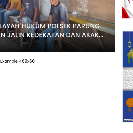
WILAYAH HUKUM POLSEK PARUNG
 JALIN KEDEKATAN DAN AKAK
LAYAH AGAR AMAN KONDUSIF