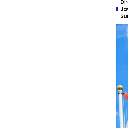
Di
Ja
Su