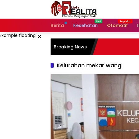
Langsung
ke
konten
Berita
Kesehatan
Otomotif
×
Breaking News
Kelurahan mekar wangi