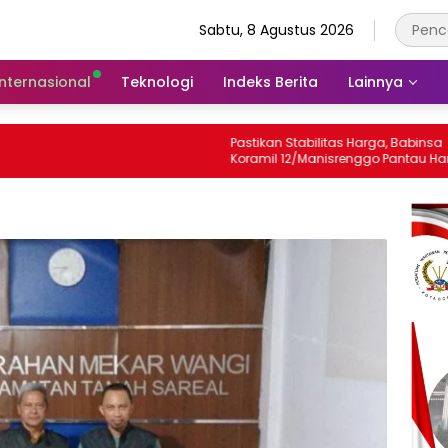
Sabtu, 8 Agustus 2026
Internasional
Teknologi
Indeks Berita
Lainnya
Pastikan Stabilitas Harga, Babinsa
B
Koramil 12/Manisrenggo Pantau Harga
S
Sembako Di Pasar Klewer
D
P