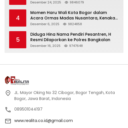
Panjang
Desember 24, 2025
9846079
Momen Haru Wali Kota Bogor dalam
4
Acara Ormas Madas Nusantara, Kenakan
Peci Hitam Tinggi sebagai Simbol
Desember 6, 2025
9824858
Kehormatan
Diduga Hina Nama Pendiri Pesantren, H
5
Resmi Dilaporkan ke Polres Bangkalan
Desember 16, 2025
9747648
JL. Mayor Oking No 32 Cibogor, Bogor Tengah, Kota
Bogor, Jawa Barat, Indonesia
089501044197
www.realita.co.id@gmail.com