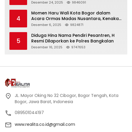
Panjang
Desember 24, 2025
9846091
Momen Haru Wali Kota Bogor dalam
4
Acara Ormas Madas Nusantara, Kenakan
Peci Hitam Tinggi sebagai Simbol
Desember 6, 2025
9824871
Kehormatan
Diduga Hina Nama Pendiri Pesantren, H
5
Resmi Dilaporkan ke Polres Bangkalan
Desember 16, 2025
9747653
JL. Mayor Oking No 32 Cibogor, Bogor Tengah, Kota
Bogor, Jawa Barat, Indonesia
089501044197
www.realita.co.id@gmail.com