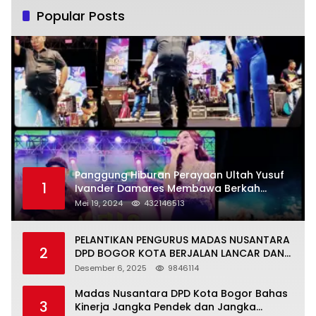
Popular Posts
Panggung Hiburan Perayaan Ultah Yusuf
1
Ivander Damares Membawa Berkah
Warga Kejapanan
Mei 19, 2024
432146513
PELANTIKAN PENGURUS MADAS NUSANTARA
2
DPD BOGOR KOTA BERJALAN LANCAR DAN
KHIDMAT
Desember 6, 2025
9846114
Madas Nusantara DPD Kota Bogor Bahas
3
Kinerja Jangka Pendek dan Jangka