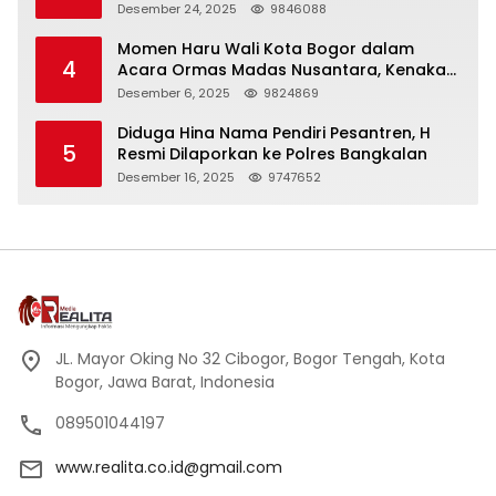
Panjang
Desember 24, 2025
9846088
Momen Haru Wali Kota Bogor dalam
4
Acara Ormas Madas Nusantara, Kenakan
Peci Hitam Tinggi sebagai Simbol
Desember 6, 2025
9824869
Kehormatan
Diduga Hina Nama Pendiri Pesantren, H
5
Resmi Dilaporkan ke Polres Bangkalan
Desember 16, 2025
9747652
JL. Mayor Oking No 32 Cibogor, Bogor Tengah, Kota
Bogor, Jawa Barat, Indonesia
089501044197
www.realita.co.id@gmail.com