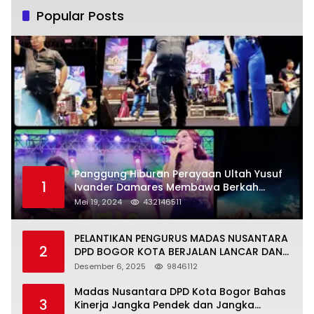
Popular Posts
Panggung Hiburan Perayaan Ultah Yusuf
1
Ivander Damares Membawa Berkah
Warga Kejapanan
Mei 19, 2024
432146511
PELANTIKAN PENGURUS MADAS NUSANTARA
2
DPD BOGOR KOTA BERJALAN LANCAR DAN
KHIDMAT
Desember 6, 2025
9846112
Madas Nusantara DPD Kota Bogor Bahas
3
Kinerja Jangka Pendek dan Jangka