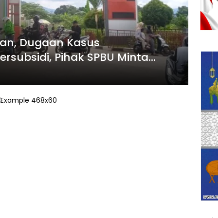
kan, Dugaan Kasus
subsidi, Pihak SPBU Minta
s Melanjutkan