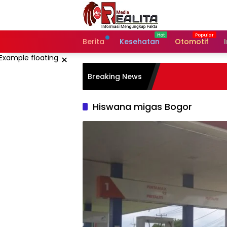
Langsung
ke
konten
Berita
Kesehatan
Otomotif
×
Breaking News
Hiswana migas Bogor