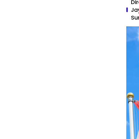
Di
Ja
Su