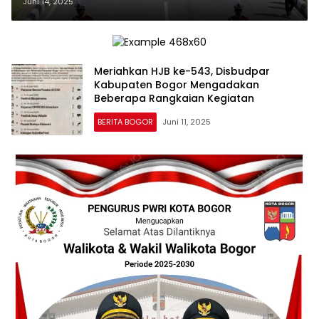
Kebangkitan Budaya dan
Juni 14, 2025
Ekonomi Di Bumi Tegar Beriman
Meriahkan HJB ke-543, Disbudpar
Kabupaten Bogor Mengadakan
Beberapa Rangkaian Kegiatan
BERITA BOGOR
Juni 11, 2025