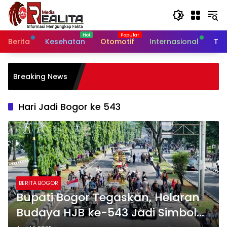
Langsung
ke
konten
Berita
Kesehatan
Otomotif
Internasional
Tek
Pastikan Stabilitas Harga, Bab
Breaking News
Koramil 12/Manisrenggo Panta
Sembako Di Pasar Klewer
Hari Jadi Bogor ke 543
BERITA BOGOR
Bupati Bogor Tegaskan, Helaran
Budaya HJB ke-543 Jadi Simbol