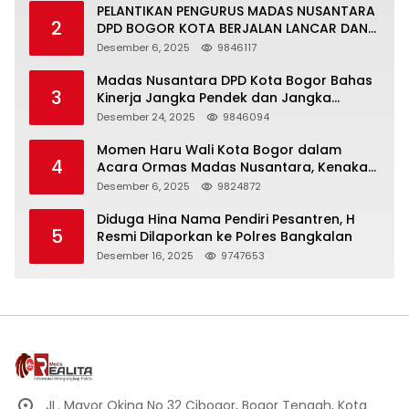
PELANTIKAN PENGURUS MADAS NUSANTARA
2
DPD BOGOR KOTA BERJALAN LANCAR DAN
KHIDMAT
Desember 6, 2025
9846117
Madas Nusantara DPD Kota Bogor Bahas
3
Kinerja Jangka Pendek dan Jangka
Panjang
Desember 24, 2025
9846094
Momen Haru Wali Kota Bogor dalam
4
Acara Ormas Madas Nusantara, Kenakan
Peci Hitam Tinggi sebagai Simbol
Desember 6, 2025
9824872
Kehormatan
Diduga Hina Nama Pendiri Pesantren, H
5
Resmi Dilaporkan ke Polres Bangkalan
Desember 16, 2025
9747653
JL. Mayor Oking No 32 Cibogor, Bogor Tengah, Kota