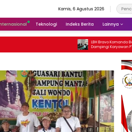
Kamis, 6 Agustus 2026
Internasional
Teknologi
Indeks Berita
Lainnya
LBH Bravo Komando Bogor Raya
Dampingi Karyawan PT ACL dalam
Sengketa PHK di Disnaker Kabupaten
Bogor