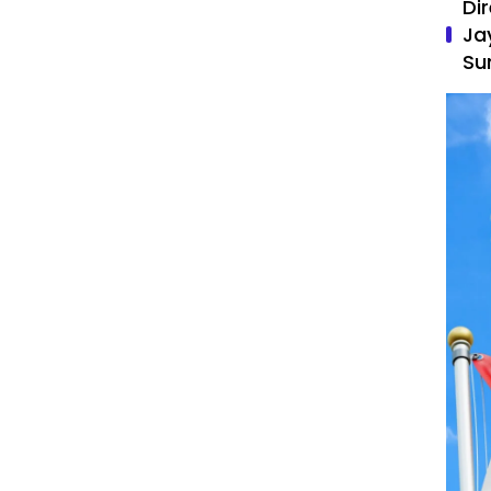
Di
Ja
Su