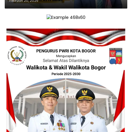
Selamat dan Sukses Atas
Februari 20, 2025
Dilantiknya Bupati dan Wakil
Bupati Pamekasan Periode 2025-
2030