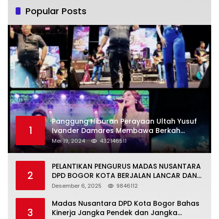
Popular Posts
Panggung Hiburan Perayaan Ultah Yusuf
1
Ivander Damares Membawa Berkah
Warga Kejapanan
Mei 19, 2024
432146511
PELANTIKAN PENGURUS MADAS NUSANTARA
2
DPD BOGOR KOTA BERJALAN LANCAR DAN
KHIDMAT
Desember 6, 2025
9846112
Madas Nusantara DPD Kota Bogor Bahas
3
Kinerja Jangka Pendek dan Jangka