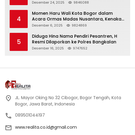
Panjang
Desember 24, 2025
9846088
Momen Haru Wali Kota Bogor dalam
4
Acara Ormas Madas Nusantara, Kenakan
Peci Hitam Tinggi sebagai Simbol
Desember 6, 2025
9824869
Kehormatan
Diduga Hina Nama Pendiri Pesantren, H
5
Resmi Dilaporkan ke Polres Bangkalan
Desember 16, 2025
9747652
JL. Mayor Oking No 32 Cibogor, Bogor Tengah, Kota
Bogor, Jawa Barat, Indonesia
089501044197
www.realita.co.id@gmail.com