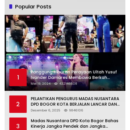
Popular Posts
Panggung Hiburan Perayaan Ultah Yusuf
1
Ivander Damares Membawa Berkah
Warga Kejapanan
Mei 19, 2024
432146508
PELANTIKAN PENGURUS MADAS NUSANTARA
2
DPD BOGOR KOTA BERJALAN LANCAR DAN
KHIDMAT
Desember 6, 2025
9846106
Madas Nusantara DPD Kota Bogor Bahas
3
Kinerja Jangka Pendek dan Jangka