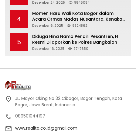
Panjang
Desember 24, 2025
9846084
Momen Haru Wali Kota Bogor dalam
4
Acara Ormas Madas Nusantara, Kenakan
Peci Hitam Tinggi sebagai Simbol
Desember 6, 2025
9824862
Kehormatan
Diduga Hina Nama Pendiri Pesantren, H
5
Resmi Dilaporkan ke Polres Bangkalan
Desember 16, 2025
9747650
JL. Mayor Oking No 32 Cibogor, Bogor Tengah, Kota
Bogor, Jawa Barat, Indonesia
089501044197
www.realita.co.id@gmail.com