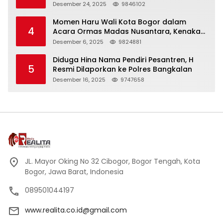
Panjang
Desember 24, 2025
9846102
Momen Haru Wali Kota Bogor dalam
4
Acara Ormas Madas Nusantara, Kenakan
Peci Hitam Tinggi sebagai Simbol
Desember 6, 2025
9824881
Kehormatan
Diduga Hina Nama Pendiri Pesantren, H
5
Resmi Dilaporkan ke Polres Bangkalan
Desember 16, 2025
9747658
JL. Mayor Oking No 32 Cibogor, Bogor Tengah, Kota
Bogor, Jawa Barat, Indonesia
089501044197
www.realita.co.id@gmail.com