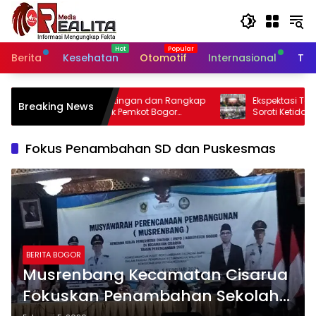
Langsung
ke
konten
Berita
Kesehatan
Otomotif
Internasional
Tek
ingan dan Rangkap
Ekspektasi Tak Sesuai Kenyataan, Peserta
Breaking News
Pemkot Bogor
Soroti Ketidakhadiran Presiden di
tan Kabag Kesra
Kongres Kebudayaan Nusantara
Fokus Penambahan SD dan Puskesmas
BERITA BOGOR
Musrenbang Kecamatan Cisarua
Fokuskan Penambahan Sekolah