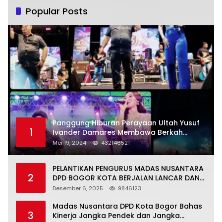
Popular Posts
Panggung Hiburan Perayaan Ultah Yusuf
1
Ivander Damares Membawa Berkah
Warga Kejapanan
Mei 19, 2024
432146521
PELANTIKAN PENGURUS MADAS NUSANTARA
2
DPD BOGOR KOTA BERJALAN LANCAR DAN
KHIDMAT
Desember 6, 2025
9846123
Madas Nusantara DPD Kota Bogor Bahas
3
Kinerja Jangka Pendek dan Jangka