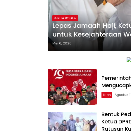
BERITA BOGOR
Lepas Jamaah Haji, Ket
untuk Kesejahteraan W
Mei 6, 2026
Pemerintah
Mengucapka
Iklan
Agustus 1
Bentuk Ped
Ketua DPR
Ratusan Ku