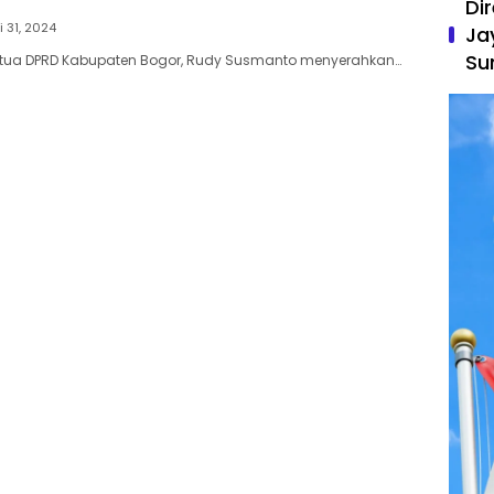
Di
i 31, 2024
Ja
Su
 Ketua DPRD Kabupaten Bogor, Rudy Susmanto menyerahkan…