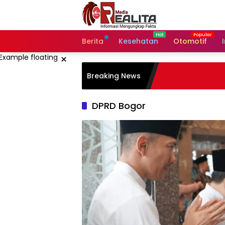
Langsung
ke
konten
Berita
Kesehatan
Otomotif
×
Breaking News
DPRD Bogor