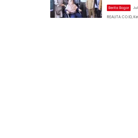
Berita Bogor
Jul
REALITA.CO.ID,