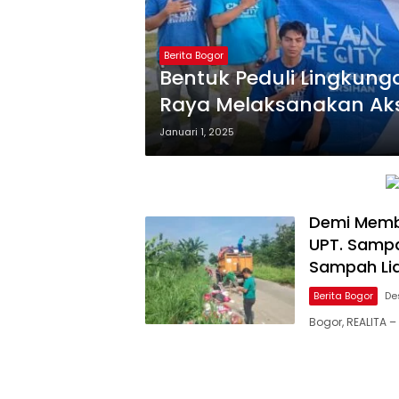
Berita Bogor
Bentuk Peduli Lingkung
Raya Melaksanakan Aksi
Januari 1, 2025
Demi Memb
UPT. Sampa
Sampah Li
Berita Bogor
De
Bogor, REALITA