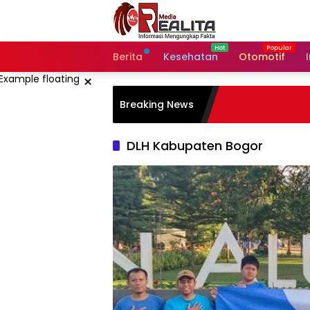
Langsung
ke
konten
Berita
Kesehatan
Otomotif
×
Breaking News
DLH Kabupaten Bogor