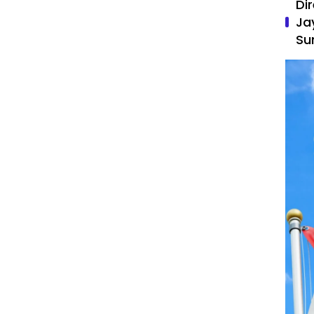
Di
Ja
Su