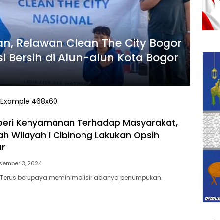
an, Relawan Clean The City Bogor
 Bersih di Alun-alun Kota Bogor
eri Kenyamanan Terhadap Masyarakat,
h Wilayah I Cibinong Lakukan Opsih
ar
sember 3, 2024
 – Terus berupaya meminimalisir adanya penumpukan…