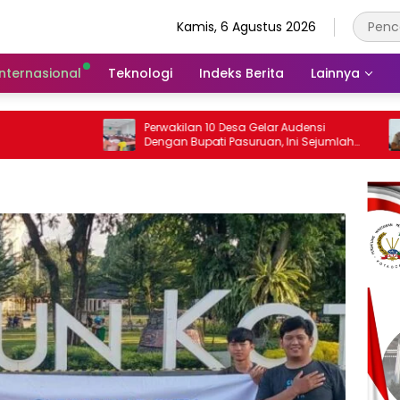
Kamis, 6 Agustus 2026
Internasional
Teknologi
Indeks Berita
Lainnya
Perwakilan 10 Desa Gelar Audensi
Camat Gempo
Dengan Bupati Pasuruan, Ini Sejumlah
Dengan Kad
Tuntutannya
Indisipliner.,