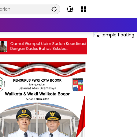
×
l klaim Sudah Koordinasi
Kades Paterongan Berharap Cek
es Bahas Sekdes
Kesehatan Digelar Sebulan Sekali
ini Point Pentingnya
Puskesmas Galis: CKG Bisa
Dilaksanakan Rutin Lewat Posyand