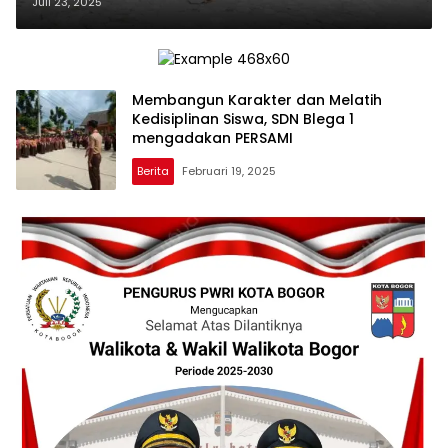
Tangguh, Mandiri dan Berdisiplin”
Juli 23, 2025
Membangun Karakter dan Melatih
Kedisiplinan Siswa, SDN Blega 1
mengadakan PERSAMI
Berita
Februari 19, 2025