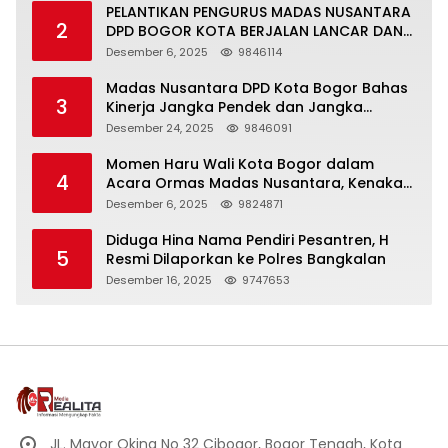
PELANTIKAN PENGURUS MADAS NUSANTARA
2
DPD BOGOR KOTA BERJALAN LANCAR DAN
KHIDMAT
Desember 6, 2025
9846114
Madas Nusantara DPD Kota Bogor Bahas
3
Kinerja Jangka Pendek dan Jangka
Panjang
Desember 24, 2025
9846091
Momen Haru Wali Kota Bogor dalam
4
Acara Ormas Madas Nusantara, Kenakan
Peci Hitam Tinggi sebagai Simbol
Desember 6, 2025
9824871
Kehormatan
Diduga Hina Nama Pendiri Pesantren, H
5
Resmi Dilaporkan ke Polres Bangkalan
Desember 16, 2025
9747653
JL. Mayor Oking No 32 Cibogor, Bogor Tengah, Kota