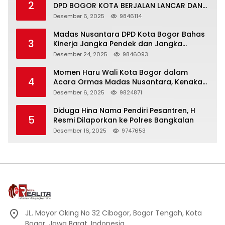
2
DPD BOGOR KOTA BERJALAN LANCAR DAN
KHIDMAT
Desember 6, 2025
9846114
Madas Nusantara DPD Kota Bogor Bahas
3
Kinerja Jangka Pendek dan Jangka
Panjang
Desember 24, 2025
9846093
Momen Haru Wali Kota Bogor dalam
4
Acara Ormas Madas Nusantara, Kenakan
Peci Hitam Tinggi sebagai Simbol
Desember 6, 2025
9824871
Kehormatan
Diduga Hina Nama Pendiri Pesantren, H
5
Resmi Dilaporkan ke Polres Bangkalan
Desember 16, 2025
9747653
JL. Mayor Oking No 32 Cibogor, Bogor Tengah, Kota
Bogor, Jawa Barat, Indonesia