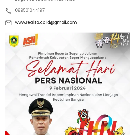
089501044197
www.realita.co.id@gmail.com