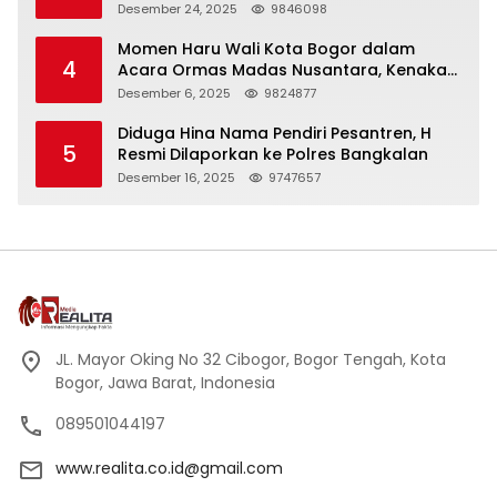
Panjang
Desember 24, 2025
9846098
Momen Haru Wali Kota Bogor dalam
4
Acara Ormas Madas Nusantara, Kenakan
Peci Hitam Tinggi sebagai Simbol
Desember 6, 2025
9824877
Kehormatan
Diduga Hina Nama Pendiri Pesantren, H
5
Resmi Dilaporkan ke Polres Bangkalan
Desember 16, 2025
9747657
JL. Mayor Oking No 32 Cibogor, Bogor Tengah, Kota
Bogor, Jawa Barat, Indonesia
089501044197
www.realita.co.id@gmail.com