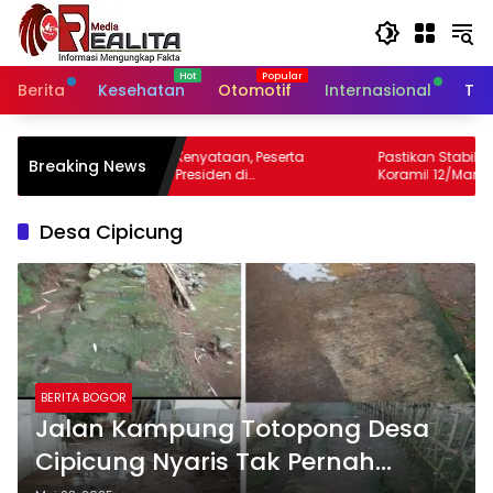
Langsung
ke
konten
Berita
Kesehatan
Otomotif
Internasional
Tek
uai Kenyataan, Peserta
Pastikan Stabilitas Harga, Babinsa
Breaking News
an Presiden di
Koramil 12/Manisrenggo Pantau Harga
an Nusantara
Sembako Di Pasar Klewer
Desa Cipicung
BERITA BOGOR
Jalan Kampung Totopong Desa
Cipicung Nyaris Tak Pernah