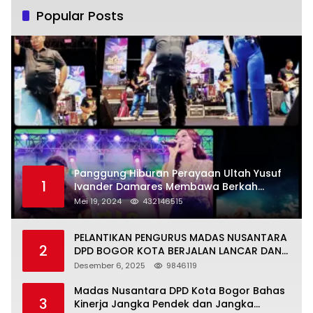
Popular Posts
Panggung Hiburan Perayaan Ultah Yusuf
1
Ivander Damares Membawa Berkah
Warga Kejapanan
Mei 19, 2024
432146515
PELANTIKAN PENGURUS MADAS NUSANTARA
2
DPD BOGOR KOTA BERJALAN LANCAR DAN
KHIDMAT
Desember 6, 2025
9846119
Madas Nusantara DPD Kota Bogor Bahas
3
Kinerja Jangka Pendek dan Jangka