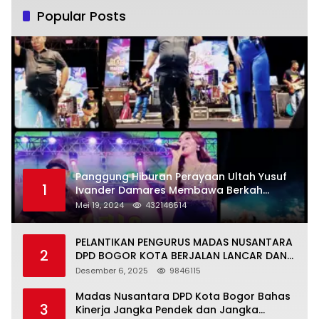
Popular Posts
Panggung Hiburan Perayaan Ultah Yusuf
1
Ivander Damares Membawa Berkah
Warga Kejapanan
Mei 19, 2024
432146514
PELANTIKAN PENGURUS MADAS NUSANTARA
2
DPD BOGOR KOTA BERJALAN LANCAR DAN
KHIDMAT
Desember 6, 2025
9846115
Madas Nusantara DPD Kota Bogor Bahas
3
Kinerja Jangka Pendek dan Jangka