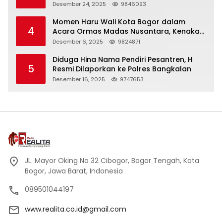
Panjang
Desember 24, 2025
9846093
Momen Haru Wali Kota Bogor dalam
4
Acara Ormas Madas Nusantara, Kenakan
Peci Hitam Tinggi sebagai Simbol
Desember 6, 2025
9824871
Kehormatan
Diduga Hina Nama Pendiri Pesantren, H
5
Resmi Dilaporkan ke Polres Bangkalan
Desember 16, 2025
9747653
JL. Mayor Oking No 32 Cibogor, Bogor Tengah, Kota
Bogor, Jawa Barat, Indonesia
089501044197
www.realita.co.id@gmail.com