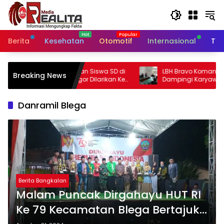
Langsung
ke
konten
Berita
Kesehatan
Otomotif
Internasional
Tek
 Siswa SD di
LBH Bravo Komando Bogor Raya
Breaking News
Dilarikan Ke
Dampingi Karyawan PT ACL dalam
Sengketa PHK di Disnaker Kabupaten
Bogor
Danramil Blega
Berita Bangkalan
Malam Puncak Dirgahayu HUT RI
Ke 79 Kecamatan Blega Bertajuk