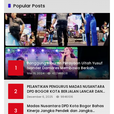
Popular Posts
Panggung Hiburan Perayaan Ultah Yusuf
1
Ivander Damares Membawa Berkah
Warga Kejapanan
Mei 19, 2024
432146508
PELANTIKAN PENGURUS MADAS NUSANTARA
2
DPD BOGOR KOTA BERJALAN LANCAR DAN
KHIDMAT
Desember 6, 2025
9846106
Madas Nusantara DPD Kota Bogor Bahas
3
Kinerja Jangka Pendek dan Jangka