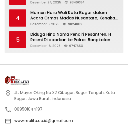
Panjang
Desember 24, 2025
9846084
Momen Haru Wali Kota Bogor dalam
4
Acara Ormas Madas Nusantara, Kenakan
Peci Hitam Tinggi sebagai Simbol
Desember 6, 2025
9824862
Kehormatan
Diduga Hina Nama Pendiri Pesantren, H
5
Resmi Dilaporkan ke Polres Bangkalan
Desember 16, 2025
9747650
JL. Mayor Oking No 32 Cibogor, Bogor Tengah, Kota
Bogor, Jawa Barat, Indonesia
089501044197
www.realita.co.id@gmail.com