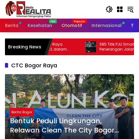
Langsung
ke
konten
Berita
Kesehatan
Otomotif
Internasional
Tek
Raya
385 Titik PJU Smart Sytem Rampung,
Breaking News
 dalam
Penerangan Jalan Bangil – Sukorejo Di
abupaten
Rasakan Masyarakat.
CTC Bogor Raya
Berita Bogor
Bentuk Peduli Lingkungan,
Relawan Clean The City Bogor