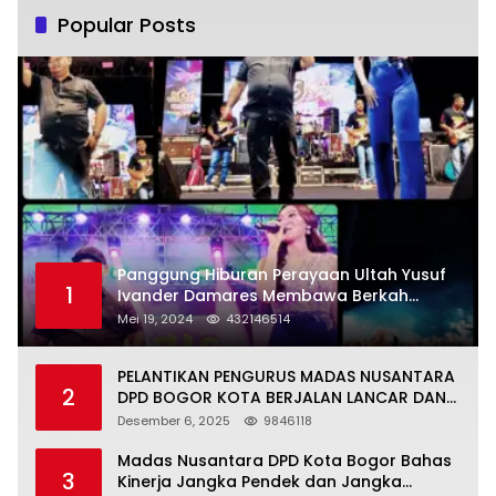
Popular Posts
Panggung Hiburan Perayaan Ultah Yusuf
1
Ivander Damares Membawa Berkah
Warga Kejapanan
Mei 19, 2024
432146514
PELANTIKAN PENGURUS MADAS NUSANTARA
2
DPD BOGOR KOTA BERJALAN LANCAR DAN
KHIDMAT
Desember 6, 2025
9846118
Madas Nusantara DPD Kota Bogor Bahas
3
Kinerja Jangka Pendek dan Jangka