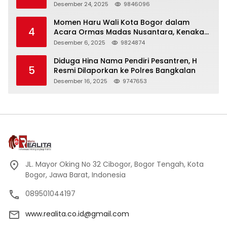
Panjang
Desember 24, 2025
9846096
Momen Haru Wali Kota Bogor dalam
4
Acara Ormas Madas Nusantara, Kenakan
Peci Hitam Tinggi sebagai Simbol
Desember 6, 2025
9824874
Kehormatan
Diduga Hina Nama Pendiri Pesantren, H
5
Resmi Dilaporkan ke Polres Bangkalan
Desember 16, 2025
9747653
JL. Mayor Oking No 32 Cibogor, Bogor Tengah, Kota
Bogor, Jawa Barat, Indonesia
089501044197
www.realita.co.id@gmail.com