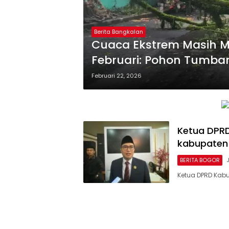
Berita Bangkalan
Cuaca Ekstrem Masih M
Februari: Pohon Tumban
Dini
Februari 22, 2026
Ketua DPR
kabupaten
BERITA BOGOR
Ketua DPRD Kab