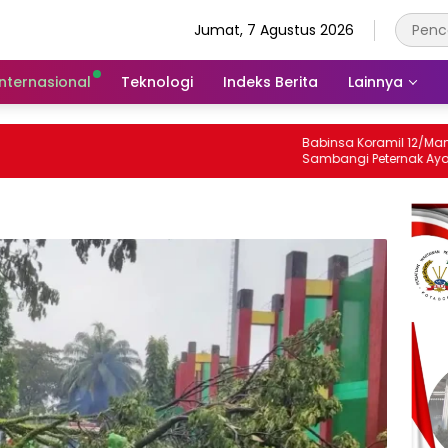
Jumat, 7 Agustus 2026
Internasional
Teknologi
Indeks Berita
Lainnya
Babinsa Koramil 12/Manisrenggo
Sambangi Peternak Ayam Petelur,
Dukung Ketahanan Pangan Dan
Perekonomian Warga