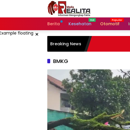
Langsung
ke
konten
Berita
Kesehatan
Otomotif
×
Breaking News
BMKG