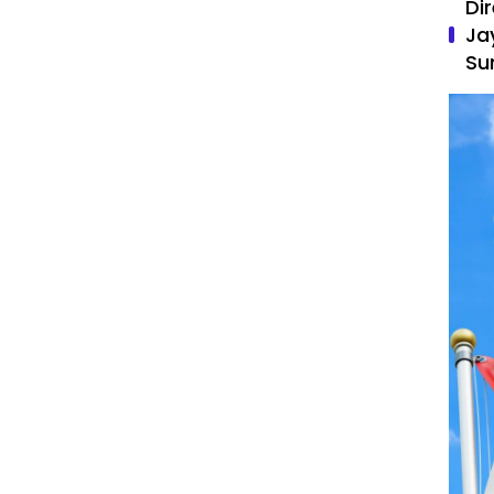
Di
Ja
Su