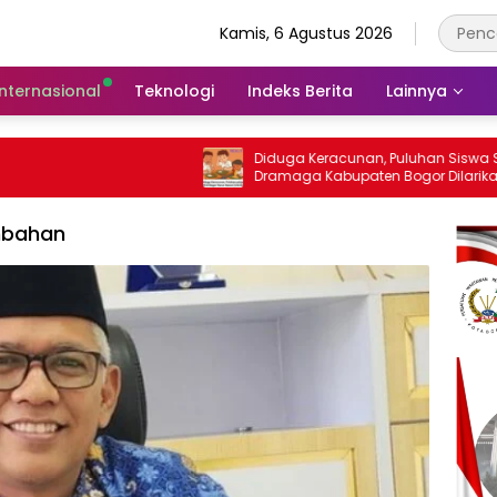
Kamis, 6 Agustus 2026
Internasional
Teknologi
Indeks Berita
Lainnya
Diduga Keracunan, Puluhan Siswa SD di
L
Dramaga Kabupaten Bogor Dilarikan Ke
D
Puskesmas
S
B
mbahan