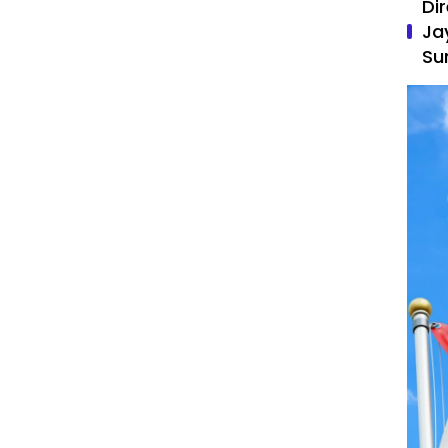
Di
Ja
Su