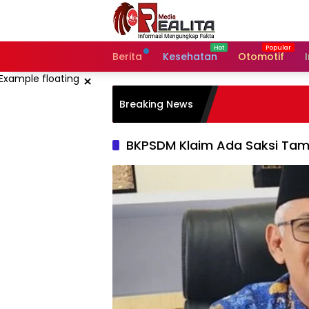
Langsung
ke
konten
Berita
Kesehatan
Otomotif
×
Breaking News
BKPSDM Klaim Ada Saksi Ta