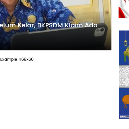
elum Kelar, BKPSDM Klaim Ada