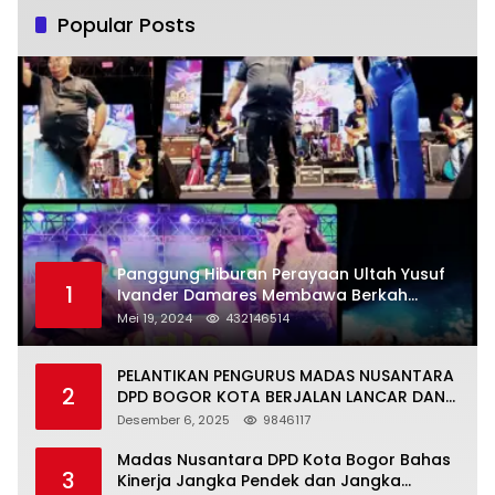
Popular Posts
Panggung Hiburan Perayaan Ultah Yusuf
1
Ivander Damares Membawa Berkah
Warga Kejapanan
Mei 19, 2024
432146514
PELANTIKAN PENGURUS MADAS NUSANTARA
2
DPD BOGOR KOTA BERJALAN LANCAR DAN
KHIDMAT
Desember 6, 2025
9846117
Madas Nusantara DPD Kota Bogor Bahas
3
Kinerja Jangka Pendek dan Jangka