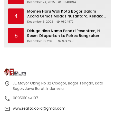
Panjang
Desember 24, 2025
9846094
Momen Haru Wali Kota Bogor dalam
4
Acara Ormas Madas Nusantara, Kenakan
Peci Hitam Tinggi sebagai Simbol
Desember 6, 2025
9824872
Kehormatan
Diduga Hina Nama Pendiri Pesantren, H
5
Resmi Dilaporkan ke Polres Bangkalan
Desember 16, 2025
9747653
JL. Mayor Oking No 32 Cibogor, Bogor Tengah, Kota
Bogor, Jawa Barat, Indonesia
089501044197
www.realita.co.id@gmail.com