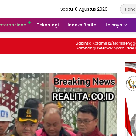
Sabtu, 8 Agustus 2026
Internasional
Teknologi
Indeks Berita
Lainnya
Babinsa Koramil 12/Manisrenggo
Sambangi Peternak Ayam Petelur,
Dukung Ketahanan Pangan Dan
Perekonomian Warga