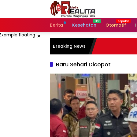
Langsung
ke
konten
Berita
Kesehatan
Otomotif
×
Breaking News
Baru Sehari Dicopot