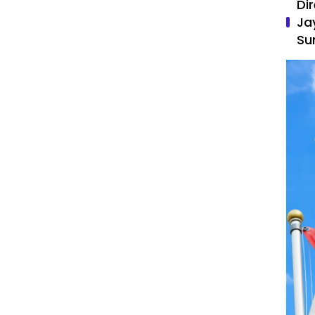
Di
Ja
Su