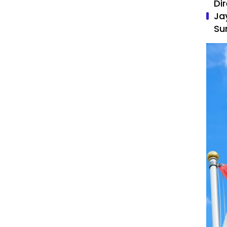
Di
Ja
Su