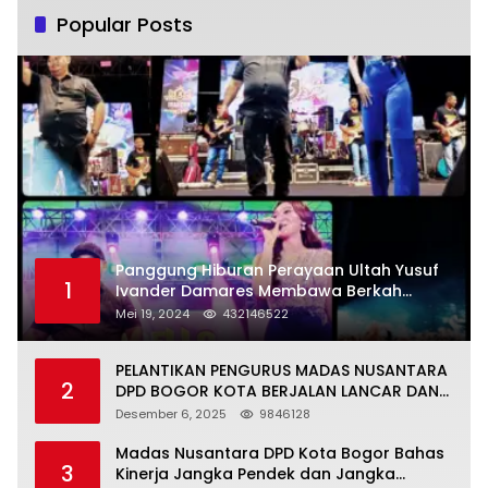
Popular Posts
Panggung Hiburan Perayaan Ultah Yusuf
1
Ivander Damares Membawa Berkah
Warga Kejapanan
Mei 19, 2024
432146522
PELANTIKAN PENGURUS MADAS NUSANTARA
2
DPD BOGOR KOTA BERJALAN LANCAR DAN
KHIDMAT
Desember 6, 2025
9846128
Madas Nusantara DPD Kota Bogor Bahas
3
Kinerja Jangka Pendek dan Jangka