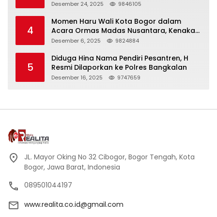
Panjang
Desember 24, 2025
9846105
Momen Haru Wali Kota Bogor dalam
4
Acara Ormas Madas Nusantara, Kenakan
Peci Hitam Tinggi sebagai Simbol
Desember 6, 2025
9824884
Kehormatan
Diduga Hina Nama Pendiri Pesantren, H
5
Resmi Dilaporkan ke Polres Bangkalan
Desember 16, 2025
9747659
JL. Mayor Oking No 32 Cibogor, Bogor Tengah, Kota
Bogor, Jawa Barat, Indonesia
089501044197
www.realita.co.id@gmail.com