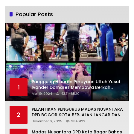
Popular Posts
Panggung Hiburan Perayaan Ultah Yusuf
1
Ivander Damares Membawa Berkah
Warga Kejapanan
Mei 19, 2024
432146520
PELANTIKAN PENGURUS MADAS NUSANTARA
2
DPD BOGOR KOTA BERJALAN LANCAR DAN
KHIDMAT
Desember 6, 2025
9846122
Madas Nusantara DPD Kota Bogor Bahas