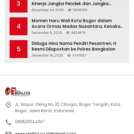
3
Kinerja Jangka Pendek dan Jangka
Panjang
Desember 24, 2025
9846100
Momen Haru Wali Kota Bogor dalam
4
Acara Ormas Madas Nusantara, Kenakan
Peci Hitam Tinggi sebagai Simbol
Desember 6, 2025
9824879
Kehormatan
Diduga Hina Nama Pendiri Pesantren, H
5
Resmi Dilaporkan ke Polres Bangkalan
Desember 16, 2025
9747657
JL. Mayor Oking No 32 Cibogor, Bogor Tengah, Kota
Bogor, Jawa Barat, Indonesia
089501044197
www.realita.co.id@gmail.com