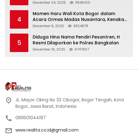
Panjang
Desember 24, 2025
9846100
Momen Haru Wali Kota Bogor dalam
4
Acara Ormas Madas Nusantara, Kenakan
Peci Hitam Tinggi sebagai Simbol
Desember 6, 2025
9824878
Kehormatan
Diduga Hina Nama Pendiri Pesantren, H
5
Resmi Dilaporkan ke Polres Bangkalan
Desember 16, 2025
9747657
JL. Mayor Oking No 32 Cibogor, Bogor Tengah, Kota
Bogor, Jawa Barat, Indonesia
089501044197
www.realita.co.id@gmail.com