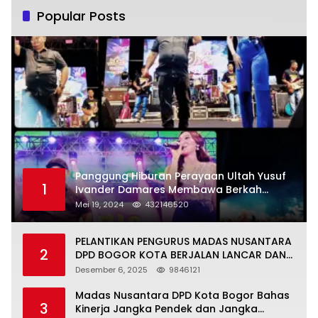
Popular Posts
Panggung Hiburan Perayaan Ultah Yusuf
1
Ivander Damares Membawa Berkah
Warga Kejapanan
Mei 19, 2024
432146520
PELANTIKAN PENGURUS MADAS NUSANTARA
2
DPD BOGOR KOTA BERJALAN LANCAR DAN
KHIDMAT
Desember 6, 2025
9846121
Madas Nusantara DPD Kota Bogor Bahas
3
Kinerja Jangka Pendek dan Jangka