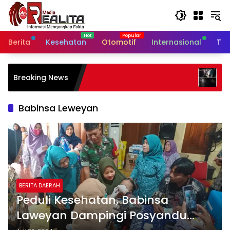
Langsung
ke
konten
Berita
Kesehatan
Otomotif
Internasional
Tek
Jalan Nasional Paterongan Li
Breaking News
Ceceran Air Garam, Warga So
Lambatnya Penanganan
Babinsa Leweyan
BERITA DAERAH
Peduli Kesehatan, Babinsa
Laweyan Dampingi Posyandu