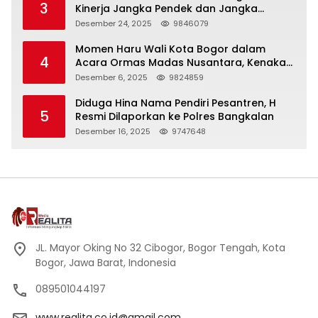
3
Kinerja Jangka Pendek dan Jangka
Panjang
Desember 24, 2025
9846079
Momen Haru Wali Kota Bogor dalam
4
Acara Ormas Madas Nusantara, Kenakan
Peci Hitam Tinggi sebagai Simbol
Desember 6, 2025
9824859
Kehormatan
Diduga Hina Nama Pendiri Pesantren, H
5
Resmi Dilaporkan ke Polres Bangkalan
Desember 16, 2025
9747648
JL. Mayor Oking No 32 Cibogor, Bogor Tengah, Kota
Bogor, Jawa Barat, Indonesia
089501044197
www.realita.co.id@gmail.com