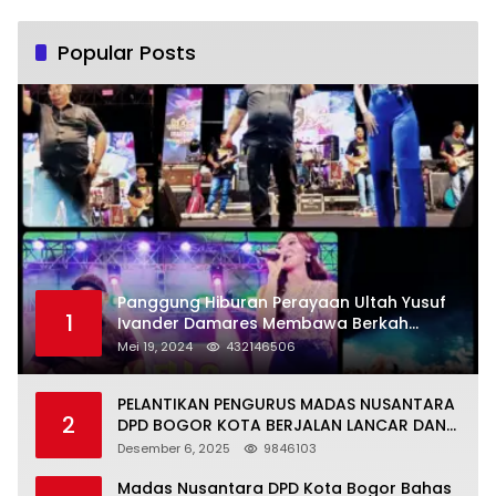
Popular Posts
Panggung Hiburan Perayaan Ultah Yusuf
1
Ivander Damares Membawa Berkah
Warga Kejapanan
Mei 19, 2024
432146506
PELANTIKAN PENGURUS MADAS NUSANTARA
2
DPD BOGOR KOTA BERJALAN LANCAR DAN
KHIDMAT
Desember 6, 2025
9846103
Madas Nusantara DPD Kota Bogor Bahas