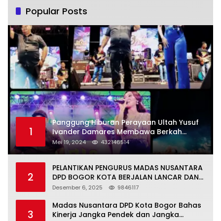
Popular Posts
Panggung Hiburan Perayaan Ultah Yusuf
1
Ivander Damares Membawa Berkah
Warga Kejapanan
Mei 19, 2024
432146514
PELANTIKAN PENGURUS MADAS NUSANTARA
2
DPD BOGOR KOTA BERJALAN LANCAR DAN
KHIDMAT
Desember 6, 2025
9846117
Madas Nusantara DPD Kota Bogor Bahas
3
Kinerja Jangka Pendek dan Jangka