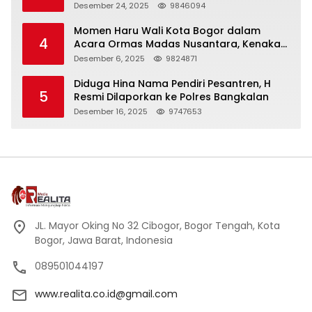
Panjang
Desember 24, 2025
9846094
Momen Haru Wali Kota Bogor dalam
4
Acara Ormas Madas Nusantara, Kenakan
Peci Hitam Tinggi sebagai Simbol
Desember 6, 2025
9824871
Kehormatan
Diduga Hina Nama Pendiri Pesantren, H
5
Resmi Dilaporkan ke Polres Bangkalan
Desember 16, 2025
9747653
JL. Mayor Oking No 32 Cibogor, Bogor Tengah, Kota
Bogor, Jawa Barat, Indonesia
089501044197
www.realita.co.id@gmail.com