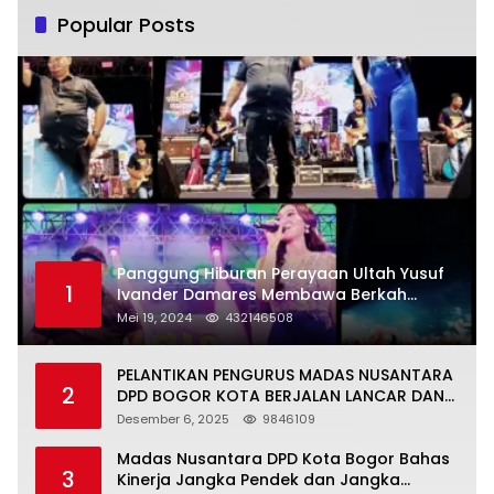
Popular Posts
Panggung Hiburan Perayaan Ultah Yusuf
1
Ivander Damares Membawa Berkah
Warga Kejapanan
Mei 19, 2024
432146508
PELANTIKAN PENGURUS MADAS NUSANTARA
2
DPD BOGOR KOTA BERJALAN LANCAR DAN
KHIDMAT
Desember 6, 2025
9846109
Madas Nusantara DPD Kota Bogor Bahas
3
Kinerja Jangka Pendek dan Jangka