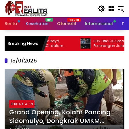
Langsung
ke
konten
Berita
Kesehatan
Otomotif
Internasional
Tek
or Raya
385 Titik PJU Smart Sytem Rampung,
Breaking News
ACL dalam
Penerangan Jalan Bangil – Sukorejo Di
r Kabupaten
Rasakan Masyarakat.
15/0/2025
BERITA KLATEN
Grand Opening, Kolam Pancing
Sidomulyo, Dongkrak UMKM