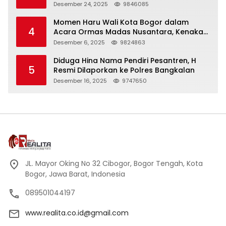
Panjang
Desember 24, 2025
9846085
Momen Haru Wali Kota Bogor dalam
4
Acara Ormas Madas Nusantara, Kenakan
Peci Hitam Tinggi sebagai Simbol
Desember 6, 2025
9824863
Kehormatan
Diduga Hina Nama Pendiri Pesantren, H
5
Resmi Dilaporkan ke Polres Bangkalan
Desember 16, 2025
9747650
JL. Mayor Oking No 32 Cibogor, Bogor Tengah, Kota
Bogor, Jawa Barat, Indonesia
089501044197
www.realita.co.id@gmail.com