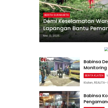
BERITA SURAKARTA
Demi Keselamatan Warg
Lapangan Bantu Pema
Mei 13, 2025
Babinsa De
Monitoring
BERITA KLATEN
M
Klaten, REALIT
Babinsa Ko
Pengamana