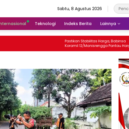
Sabtu, 8 Agustus 2026
Internasional
Teknologi
Indeks Berita
Lainnya
Pastikan Stabilitas Harga, Babinsa
B
Koramil 12/Manisrenggo Pantau Harga
S
Sembako Di Pasar Klewer
D
P