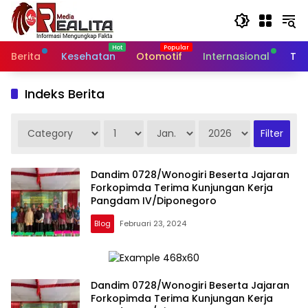
Langsung
ke
konten
Berita
Kesehatan
Otomotif
Internasional
Tek
Indeks Berita
Dandim 0728/Wonogiri Beserta Jajaran
Forkopimda Terima Kunjungan Kerja
Pangdam IV/Diponegoro
Blog
Februari 23, 2024
Dandim 0728/Wonogiri Beserta Jajaran
Forkopimda Terima Kunjungan Kerja