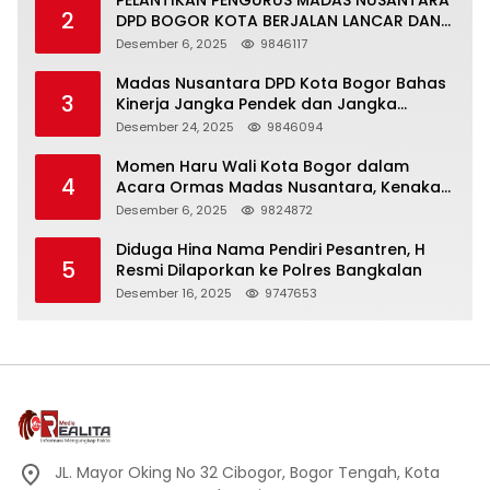
2
DPD BOGOR KOTA BERJALAN LANCAR DAN
KHIDMAT
Desember 6, 2025
9846117
Madas Nusantara DPD Kota Bogor Bahas
3
Kinerja Jangka Pendek dan Jangka
Panjang
Desember 24, 2025
9846094
Momen Haru Wali Kota Bogor dalam
4
Acara Ormas Madas Nusantara, Kenakan
Peci Hitam Tinggi sebagai Simbol
Desember 6, 2025
9824872
Kehormatan
Diduga Hina Nama Pendiri Pesantren, H
5
Resmi Dilaporkan ke Polres Bangkalan
Desember 16, 2025
9747653
JL. Mayor Oking No 32 Cibogor, Bogor Tengah, Kota