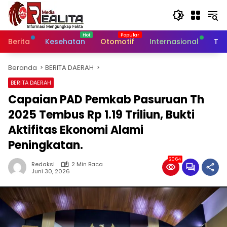
Langsung
ke
konten
Berita
Kesehatan
Otomotif
Internasional
Tek
Beranda
BERITA DAERAH
BERITA DAERAH
Capaian PAD Pemkab Pasuruan Th
2025 Tembus Rp 1.19 Triliun, Bukti
Aktifitas Ekonomi Alami
Peningkatan.
2064
Redaksi
2 Min Baca
Juni 30, 2026