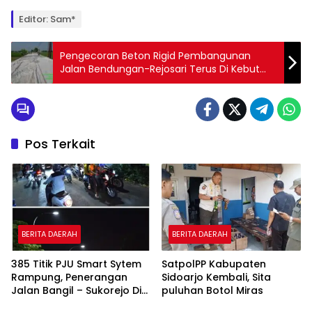
Editor: Sam*
Pengecoran Beton Rigid Pembangunan
Jalan Bendungan-Rejosari Terus Di Kebut
Hingga Malam Hari
Pos Terkait
BERITA DAERAH
BERITA DAERAH
385 Titik PJU Smart Sytem
SatpolPP Kabupaten
Rampung, Penerangan
Sidoarjo Kembali, Sita
Jalan Bangil – Sukorejo Di
puluhan Botol Miras
Rasakan Masyarakat.