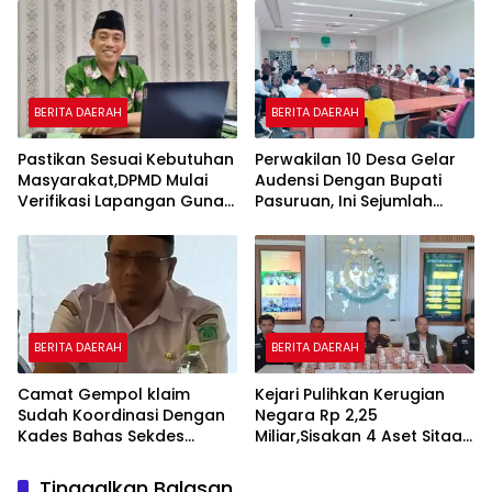
BERITA DAERAH
BERITA DAERAH
Pastikan Sesuai Kebutuhan
Perwakilan 10 Desa Gelar
Masyarakat,DPMD Mulai
Audensi Dengan Bupati
Verifikasi Lapangan Guna
Pasuruan, Ini Sejumlah
Cek Usulan BKK.
Tuntutannya
BERITA DAERAH
BERITA DAERAH
Camat Gempol klaim
Kejari Pulihkan Kerugian
Sudah Koordinasi Dengan
Negara Rp 2,25
Kades Bahas Sekdes
Miliar,Sisakan 4 Aset Sitaan
Indisipliner.,ini Point
Menunggu Proses Kejari
Pentingnya
Tinggalkan Balasan