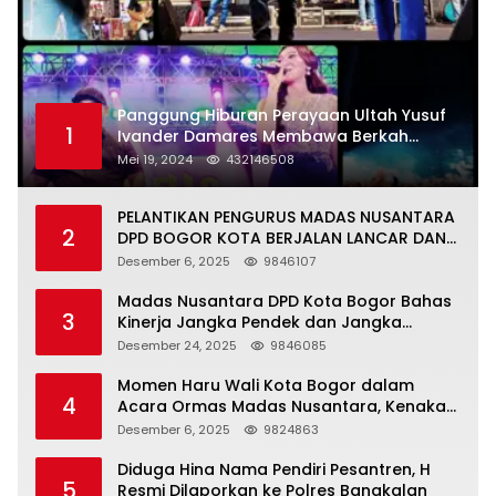
Panggung Hiburan Perayaan Ultah Yusuf
1
Ivander Damares Membawa Berkah
Warga Kejapanan
Mei 19, 2024
432146508
PELANTIKAN PENGURUS MADAS NUSANTARA
2
DPD BOGOR KOTA BERJALAN LANCAR DAN
KHIDMAT
Desember 6, 2025
9846107
Madas Nusantara DPD Kota Bogor Bahas
3
Kinerja Jangka Pendek dan Jangka
Panjang
Desember 24, 2025
9846085
Momen Haru Wali Kota Bogor dalam
4
Acara Ormas Madas Nusantara, Kenakan
Peci Hitam Tinggi sebagai Simbol
Desember 6, 2025
9824863
Kehormatan
Diduga Hina Nama Pendiri Pesantren, H
5
Resmi Dilaporkan ke Polres Bangkalan