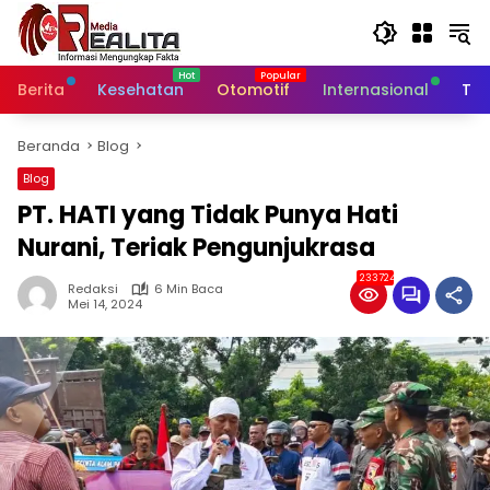
Langsung
ke
konten
Berita
Kesehatan
Otomotif
Internasional
Tek
Beranda
Blog
Blog
PT. HATI yang Tidak Punya Hati
Nurani, Teriak Pengunjukrasa
233724
Redaksi
6 Min Baca
Mei 14, 2024