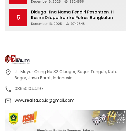
Peci Hitam Tinggi sebagai Simbol
Desember 6, 2025
9824858
Kehormatan
Diduga Hina Nama Pendiri Pesantren, H
5
Resmi Dilaporkan ke Polres Bangkalan
Desember 16, 2025
9747648
JL. Mayor Oking No 32 Cibogor, Bogor Tengah, Kota
Bogor, Jawa Barat, Indonesia
089501044197
www.realita.co.id@gmail.com