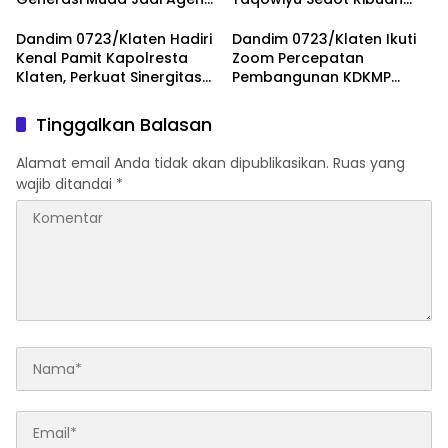
Perubahan Berintegritas
Pengunjung
Dandim 0723/Klaten Hadiri
Dandim 0723/Klaten Ikuti
Kenal Pamit Kapolresta
Zoom Percepatan
Klaten, Perkuat Sinergitas
Pembangunan KDKMP
Forkopimda Untuk
Bersama Kaster TNI Dan
Menjaga Kondusifitas
Tinjau KDKMP Desa Pesu
Tinggalkan Balasan
Daerah
Alamat email Anda tidak akan dipublikasikan.
Ruas yang
wajib ditandai
*