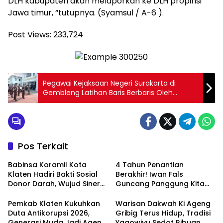
DLH kabupaten akan melaporkan ke DLH propinsi
Jawa timur, “tutupnya. (Syamsul / A-6 ).
Post Views:
233,724
Pegawai Kejaksaan Negeri Surakarta di
Gembleng Latihan Baris Berbaris Oleh
Babinsa
Pos Terkait
Babinsa Koramil Kota
4 Tahun Penantian
Klaten Hadiri Bakti Sosial
Berakhir! Iwan Fals
Donor Darah, Wujud Sinergi
Guncang Panggung Kita
Kemanusiaan
dengan ‘Menembus Awan
Ketersediaan Stok Darah
Ayolah Mulai
Pemkab Klaten Kukuhkan
Warisan Dakwah Ki Ageng
Duta Antikorupsi 2026,
Gribig Terus Hidup, Tradisi
Generasi Muda Jadi Agen
Yaqowiyu Sedot Ribuan