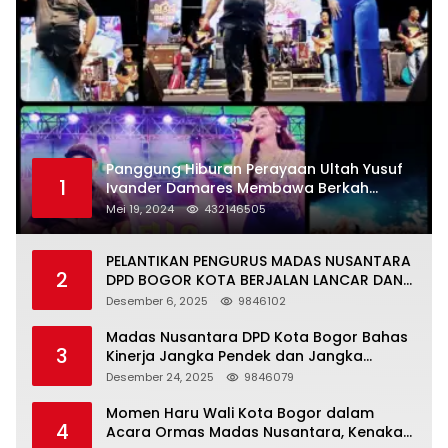
Panggung Hiburan Perayaan Ultah Yusuf
1
Ivander Damares Membawa Berkah
Warga Kejapanan
Mei 19, 2024
432146505
PELANTIKAN PENGURUS MADAS NUSANTARA
2
DPD BOGOR KOTA BERJALAN LANCAR DAN
KHIDMAT
Desember 6, 2025
9846102
Madas Nusantara DPD Kota Bogor Bahas
3
Kinerja Jangka Pendek dan Jangka
Panjang
Desember 24, 2025
9846079
Momen Haru Wali Kota Bogor dalam
4
Acara Ormas Madas Nusantara, Kenakan