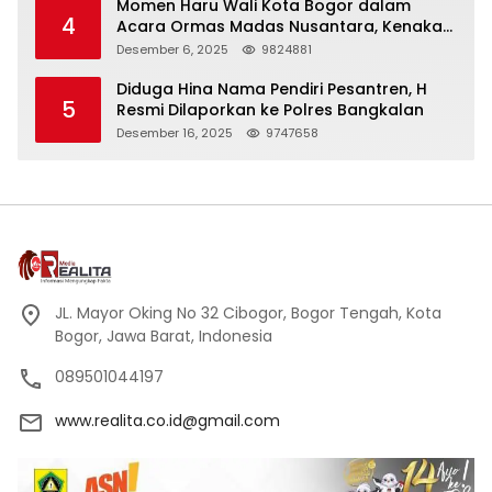
Momen Haru Wali Kota Bogor dalam
4
Acara Ormas Madas Nusantara, Kenakan
Peci Hitam Tinggi sebagai Simbol
Desember 6, 2025
9824881
Kehormatan
Diduga Hina Nama Pendiri Pesantren, H
5
Resmi Dilaporkan ke Polres Bangkalan
Desember 16, 2025
9747658
JL. Mayor Oking No 32 Cibogor, Bogor Tengah, Kota
Bogor, Jawa Barat, Indonesia
089501044197
www.realita.co.id@gmail.com