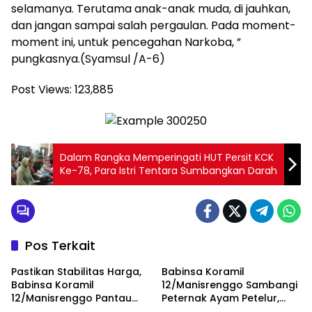
selamanya. Terutama anak-anak muda, di jauhkan,
dan jangan sampai salah pergaulan. Pada moment-
moment ini, untuk pencegahan Narkoba, ”
pungkasnya.(Syamsul /A-6)
Post Views:
123,885
Dalam Rangka Memperingati HUT Persit KCK
Ke-78, Para Istri Tentara Sumbangkan Darah
Pos Terkait
Pastikan Stabilitas Harga,
Babinsa Koramil
Babinsa Koramil
12/Manisrenggo Sambangi
12/Manisrenggo Pantau
Peternak Ayam Petelur,
Harga Sembako Di Pasar
Dukung Ketahanan Pangan