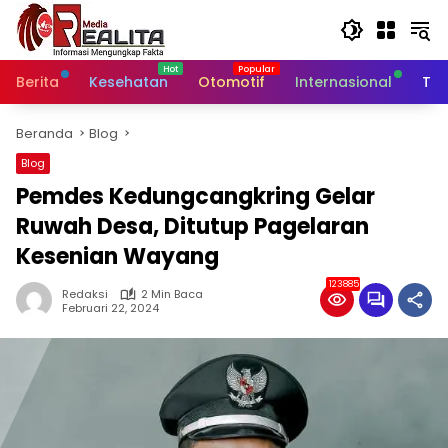
Langsung
ke
konten
Berita
Kesehatan
Otomotif
Internasional
Tek
Beranda
Blog
Blog
Pemdes Kedungcangkring Gelar
Ruwah Desa, Ditutup Pagelaran
Kesenian Wayang
123885
Redaksi
2 Min Baca
Februari 22, 2024