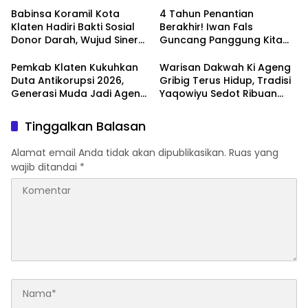
Klewer
Dan Perekonomian Warga
Babinsa Koramil Kota
4 Tahun Penantian
Klaten Hadiri Bakti Sosial
Berakhir! Iwan Fals
Donor Darah, Wujud Sinergi
Guncang Panggung Kita
Kemanusiaan
dengan ‘Menembus Awan
Ketersediaan Stok Darah
Ayolah Mulai
Pemkab Klaten Kukuhkan
Warisan Dakwah Ki Ageng
Duta Antikorupsi 2026,
Gribig Terus Hidup, Tradisi
Generasi Muda Jadi Agen
Yaqowiyu Sedot Ribuan
Perubahan Berintegritas
Pengunjung
Tinggalkan Balasan
Alamat email Anda tidak akan dipublikasikan.
Ruas yang
wajib ditandai
*