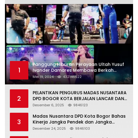
Panggung Hiburan Perayaan Ultah Yusuf
1
Ivander Damares Membawa Berkah
Warga Kejapanan
Mei 19, 2024
432146522
PELANTIKAN PENGURUS MADAS NUSANTARA
2
DPD BOGOR KOTA BERJALAN LANCAR DAN
KHIDMAT
Desember 6, 2025
9846123
Madas Nusantara DPD Kota Bogor Bahas
3
Kinerja Jangka Pendek dan Jangka
Panjang
Desember 24, 2025
9846103