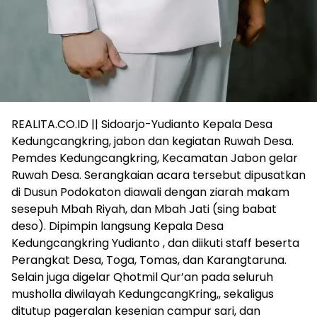
REALITA.CO.ID || Sidoarjo-Yudianto Kepala Desa
Kedungcangkring, jabon dan kegiatan Ruwah Desa.
Pemdes Kedungcangkring, Kecamatan Jabon gelar
Ruwah Desa. Serangkaian acara tersebut dipusatkan
di Dusun Podokaton diawali dengan ziarah makam
sesepuh Mbah Riyah, dan Mbah Jati (sing babat
deso). Dipimpin langsung Kepala Desa
Kedungcangkring Yudianto , dan diikuti staff beserta
Perangkat Desa, Toga, Tomas, dan Karangtaruna.
Selain juga digelar Qhotmil Qur’an pada seluruh
musholla diwilayah KedungcangKring,, sekaligus
ditutup pageralan kesenian campur sari, dan